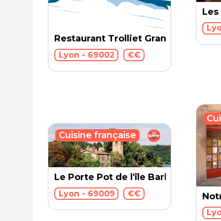
Les
Lyo
Restaurant Trolliet Grand Hotel Die
Lyon - 69002
€€
Cui
Cuisine française
Le Porte Pot de l'île Barbe
Lyon - 69009
€€
Not
Lyo