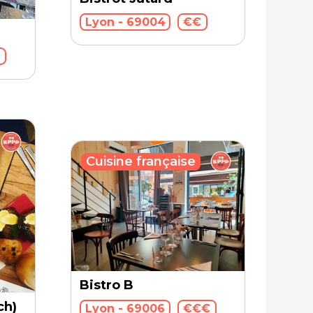
Lyon - 69004
€€
€
Cuisine française
Bistro B
ch)
Lyon - 69006
€€€