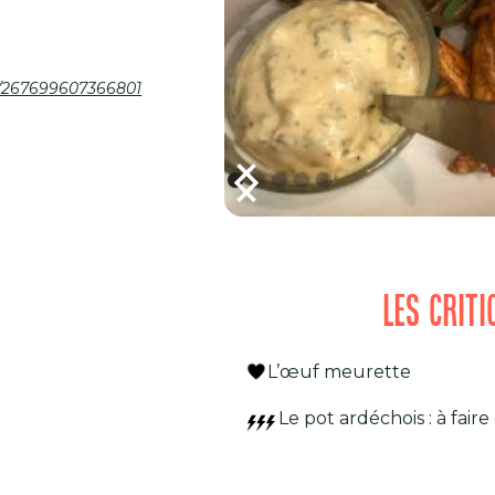
u/267699607366801
LES CRIT
L’œuf meurette
Le pot ardéchois : à fair