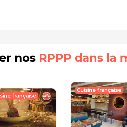
rer nos
RPPP dans la 
Cuisine française
sine française