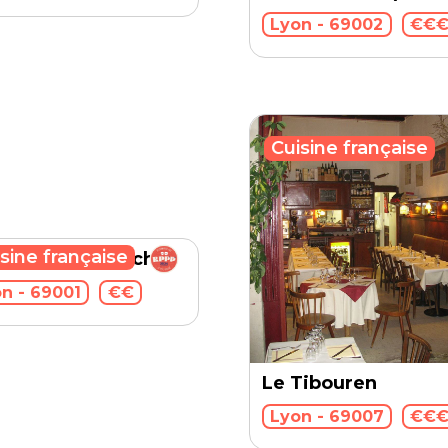
Lyon - 69002
€€
Cuisine française
sine française
tholomé (Brunch)
n - 69001
€€
Le Tibouren
Lyon - 69007
€€