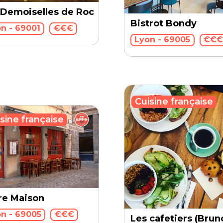
 Demoiselles de Rochefort
Bistrot Bondy
n - 69001
€€€
u
Lyon - 69005
€€
Cuisine française
sine française
re Maison
n - 69005
€€€
Les cafetiers (Brun