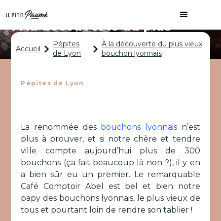
À la découverte du plus
vieux bouchon lyonnais
Pépites
À la découverte du plus vieux
Accueil
de Lyon
bouchon lyonnais
Pépites de Lyon
La renommée des
bouchons lyonnais
n’est
plus à prouver, et si notre chère et tendre
ville compte aujourd’hui plus de 300
bouchons (ça fait beaucoup là non ?), il y en
a bien sûr eu un premier. Le remarquable
Café Comptoir Abel est bel et bien notre
papy des bouchons lyonnais, le plus vieux de
tous et pourtant loin de rendre son tablier !