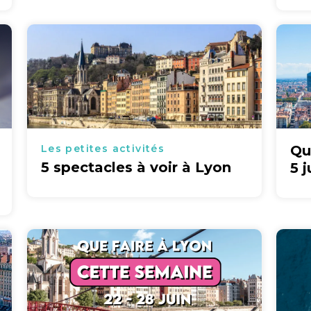
Les petites activités
Qu
5 spectacles à voir à Lyon
5 j