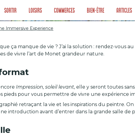
Sortir
Loisirs
Commerces
Bien-être
Articles
The Immersive Experience
que ça manque de vie ? J’ai la solution : rendez-vous a
t : The Immersiv
ses de vivre l’art de Monet grandeur nature.
 format
encore
Impression, soleil levant,
elle y seront toutes sans
vos pieds pour vous permettre de vivre une expérience i
hié retraçant la vie et les inspirations du peintre. On 
ne introduction avant d’entrer dans la grande salle de p
lle