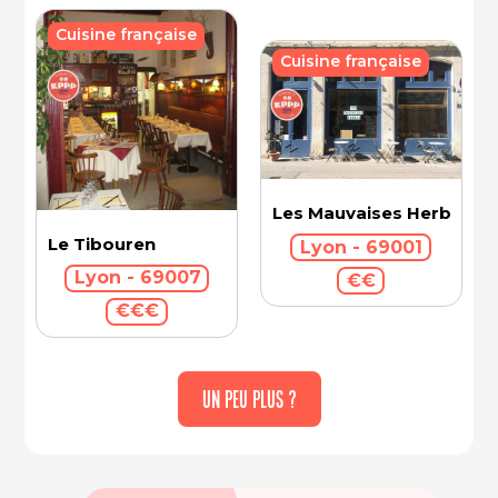
Cuisine française
Cuisine française
Les Mauvaises Herbes
Le Tibouren
Lyon - 69001
Lyon - 69007
€€
€€€
UN PEU PLUS ?