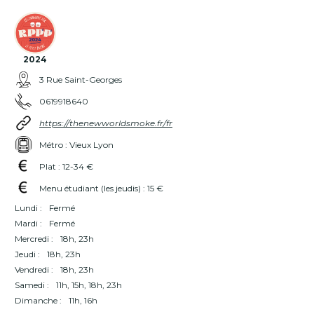
2024
3 Rue Saint-Georges
0619918640
https://thenewworldsmoke.fr/fr
Métro : Vieux Lyon
Plat : 12-34 €
Menu étudiant (les jeudis) : 15 €
Lundi :
Fermé
Mardi :
Fermé
Mercredi :
18h, 23h
Jeudi :
18h, 23h
Vendredi :
18h, 23h
Samedi :
11h, 15h, 18h, 23h
Dimanche :
11h, 16h