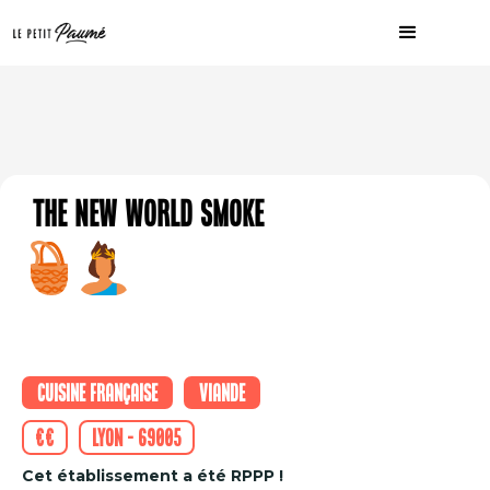
The New World Smoke
Cuisine française
Viande
€€
Lyon - 69005
Cet établissement a été RPPP !