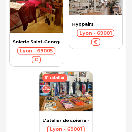
Hyppairs
Lyon - 69001
Soierie Saint-Georges
€
Lyon - 69005
€
S'habiller
L'atelier de soierie - Brochier Soieries
Lyon - 69001