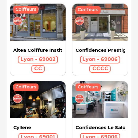
Coiffeurs
Coiffeurs
Confidences Prestige Int
Altea Coiffure Institut
Lyon - 69006
Lyon - 69002
€€€€
€€
Coiffeurs
Coiffeurs
Cyllène
Confidences Le Salon - V
Lyon - 69001
Lyon - 69006