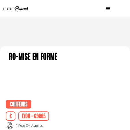
Ro-mise en forme
Coiffeurs
€
Lyon - 69005
1 Rue Dr Augros