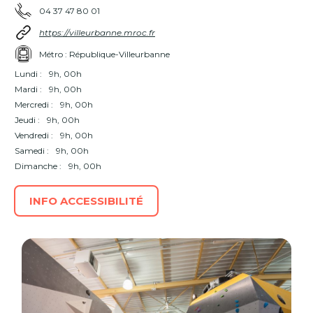
04 37 47 80 01
https://villeurbanne.mroc.fr
Métro : République-Villeurbanne
Lundi :
9h, 00h
Mardi :
9h, 00h
Mercredi :
9h, 00h
Jeudi :
9h, 00h
Vendredi :
9h, 00h
Samedi :
9h, 00h
Dimanche :
9h, 00h
INFO ACCESSIBILITÉ