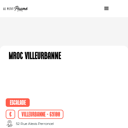
MROC Villeurbanne
Escalade
€
Villeurbanne - 69100
52 Rue Alexis Perroncel