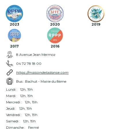
2023
2020
2019
2017
2016
8 Avenue Jean Mermoz
04 72 78 18 00
https://maisondeladanse.com
Bus : Bachut - Mairie du 8ème
Lundi :
12h, 19h
Mardi :
12h, 19h
Mercredi :
12h, 19h
Jeudi :
12h, 19h
Vendredi :
12h, 19h
Samedi :
12h, 19h
Dimanche :
Fermé