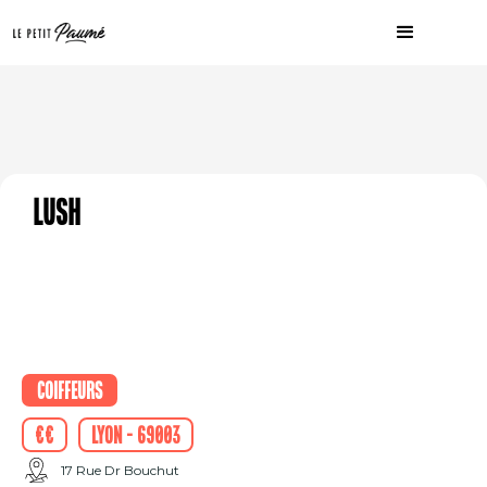
Lush
Coiffeurs
€€
Lyon - 69003
17 Rue Dr Bouchut