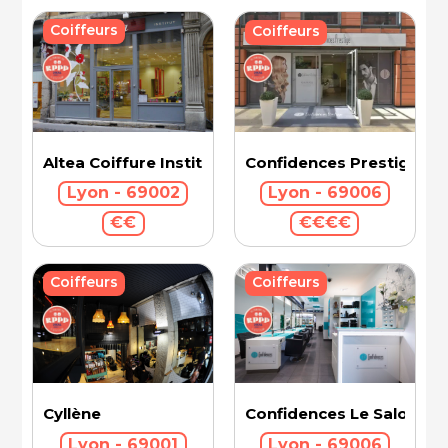
Coiffeurs
Coiffeurs
Confidences Prestige Int
Altea Coiffure Institut
Lyon - 69006
Lyon - 69002
€€€€
€€
Coiffeurs
Coiffeurs
Cyllène
Confidences Le Salon - V
Lyon - 69001
Lyon - 69006