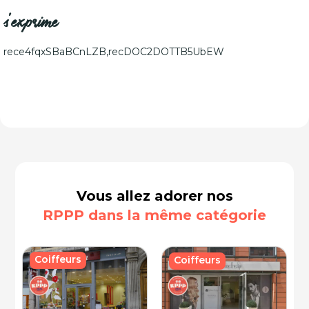
s'exprime
rece4fqxSBaBCnLZB,recDOC2DOTTB5UbEW
Vous allez adorer nos
RPPP dans la même catégorie
Coiffeurs
Coiffeurs