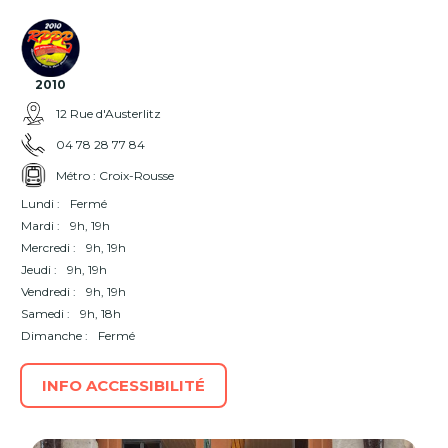
2010
12 Rue d'Austerlitz
04 78 28 77 84
Métro : Croix-Rousse
Lundi :
Fermé
Mardi :
9h, 19h
Mercredi :
9h, 19h
Jeudi :
9h, 19h
Vendredi :
9h, 19h
Samedi :
9h, 18h
Dimanche :
Fermé
INFO ACCESSIBILITÉ