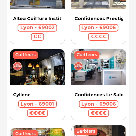
Confidences Prestige Int
Altea Coiffure Institut
Lyon - 69006
Lyon - 69002
€€€€
€€
Coiffeurs
Coiffeurs
Cyllène
Confidences Le Salon - V
Lyon - 69001
Lyon - 69006
€€€€
€€€€
Barbiers
Coiffeurs