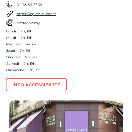
04 78 83 77 39
https://leplaisirsucre.fr
Métro : Valmy
Lundi :
7h, 19h
Mardi :
7h, 19h
Mercredi :
Fermé
Jeudi :
7h, 19h
Vendredi :
7h, 19h
Samedi :
7h, 19h
Dimanche :
7h, 19h
INFO ACCESSIBILITÉ