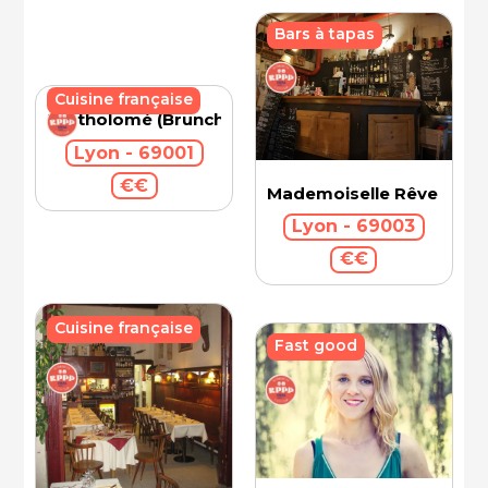
Bars à tapas
Cuisine française
Bartholomé (Brunch)
Lyon - 69001
€€
Mademoiselle Rêve
Lyon - 69003
€€
Cuisine française
Fast good