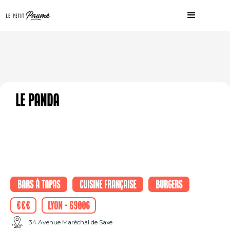
Le Panda
Bars à tapas
Cuisine française
Burgers
€€€
Lyon - 69006
34 Avenue Maréchal de Saxe