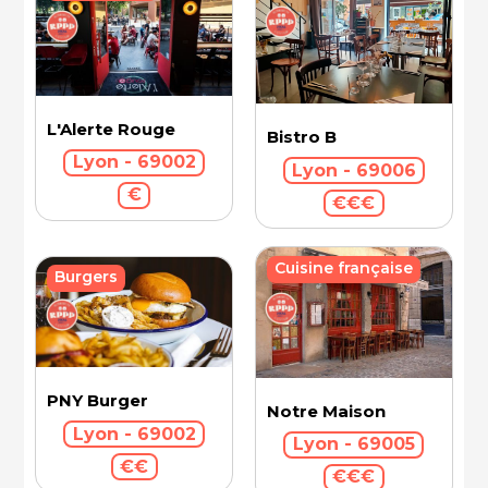
L'Alerte Rouge
Bistro B
Lyon - 69002
Lyon - 69006
€
€€€
Cuisine française
Burgers
PNY Burger
Notre Maison
Lyon - 69002
Lyon - 69005
€€
€€€