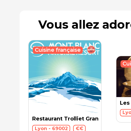
Vous allez ado
Cuisine française
Cui
Les
Lyo
Restaurant Trolliet Grand Hotel Die
Lyon - 69002
€€