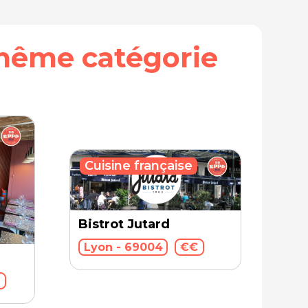
même catégorie
Cuisine française
Bistrot Jutard
Lyon - 69004
€€
€