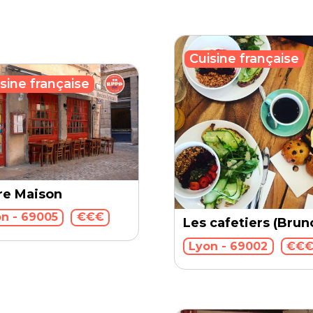
Cuisine française
sine française
re Maison
n - 69005
€€€
Les cafetiers (Brun
Lyon - 69002
€€