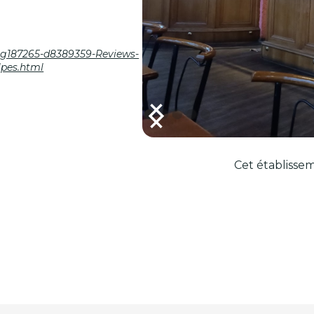
w-g187265-d8389359-Reviews-
pes.html
Cet établissem