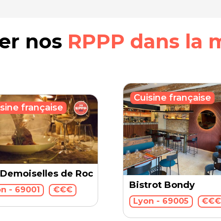
rer nos
RPPP dans la 
Cuisine française
sine française
 Demoiselles de Rochefort
Bistrot Bondy
n - 69001
€€€
u
Lyon - 69005
€€