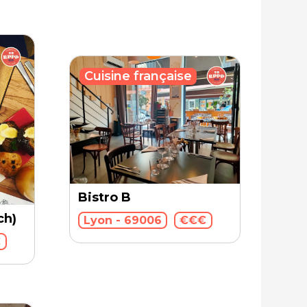
Cuisine française
Bistro B
ch)
Lyon - 69006
€€€
€