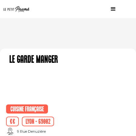
Le Garde Manger
Cuisine française
€€
Lyon - 69002
9 Rue Denuzière