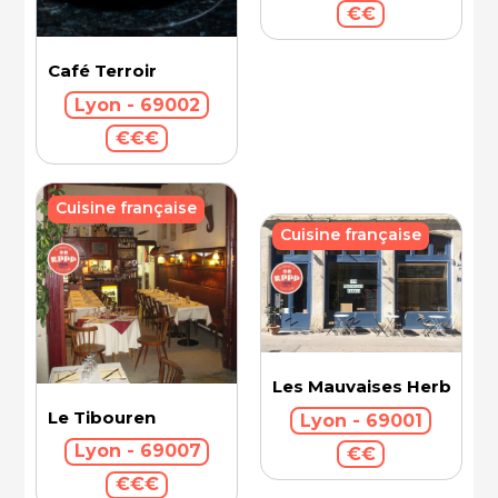
€€
Café Terroir
Lyon - 69002
€€€
Cuisine française
Cuisine française
Les Mauvaises Herbes
Le Tibouren
Lyon - 69001
Lyon - 69007
€€
€€€