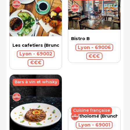
Bistro B
Les cafetiers (Brunch)
Lyon - 69006
Lyon - 69002
€€€
€€€
Bars à vin et whisky
Cuisine française
Bartholomé (Brunch)
Lyon - 69001