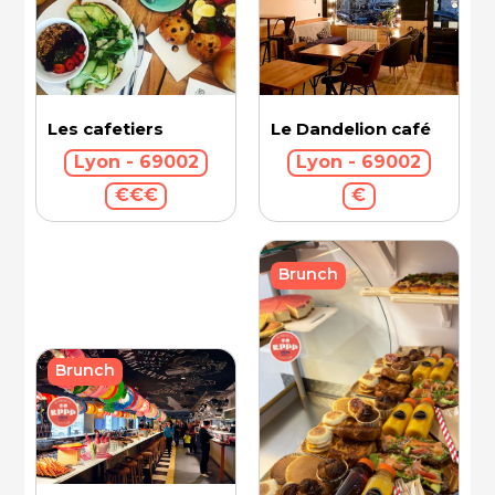
Les cafetiers
Le Dandelion café
Lyon - 69002
Lyon - 69002
€€€
€
Brunch
Brunch