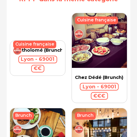
Cuisine française
Cuisine française
Bartholomé (Brunch)
Lyon - 69001
€€
Chez Dédé (Brunch)
Lyon - 69001
€€€
Brunch
Brunch