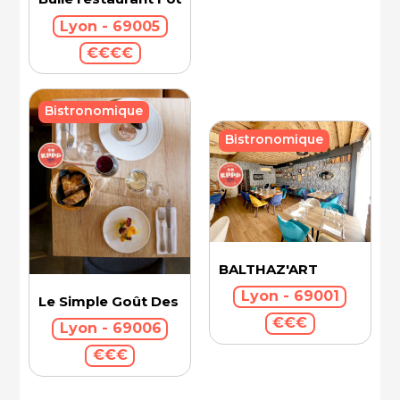
Lyon - 69005
€€€€
Bistronomique
Bistronomique
BALTHAZ'ART
Lyon - 69001
Le Simple Goût Des Choses
€€€
Lyon - 69006
€€€