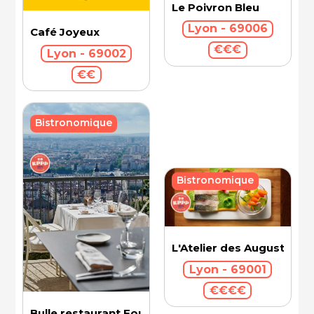
Le Poivron Bleu
Lyon - 69006
Café Joyeux
€€€
Lyon - 69002
€€
Bistronomique
Bistronomique
L'Atelier des Augustins
Lyon - 69001
€€€€
Bulle restaurant Fourvière