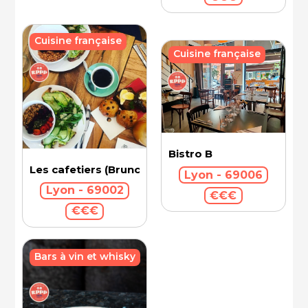
Cuisine française
Cuisine française
Bistro B
Les cafetiers (Brunch)
Lyon - 69006
Lyon - 69002
€€€
€€€
Bars à vin et whisky