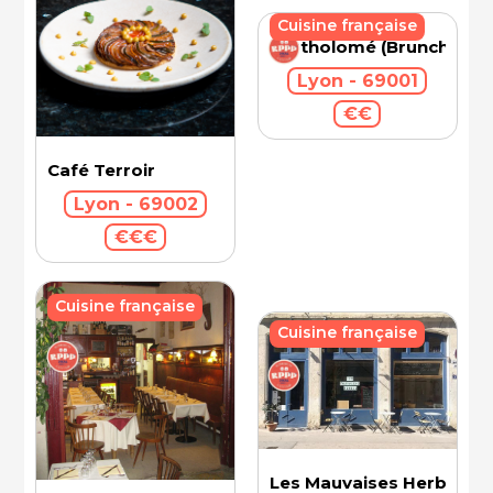
Cuisine française
Bartholomé (Brunch)
Lyon - 69001
€€
Café Terroir
Lyon - 69002
€€€
Cuisine française
Cuisine française
Les Mauvaises Herbes