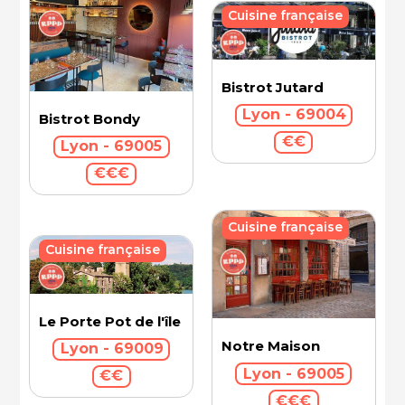
Cuisine française
Bistrot Jutard
Lyon - 69004
Bistrot Bondy
€€
Lyon - 69005
€€€
Cuisine française
Cuisine française
Le Porte Pot de l'île Barbe
Notre Maison
Lyon - 69009
Lyon - 69005
€€
€€€