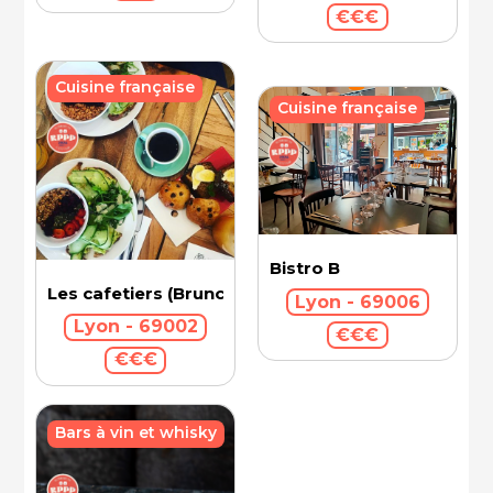
€€€
Cuisine française
Cuisine française
Bistro B
Les cafetiers (Brunch)
Lyon - 69006
Lyon - 69002
€€€
€€€
Bars à vin et whisky