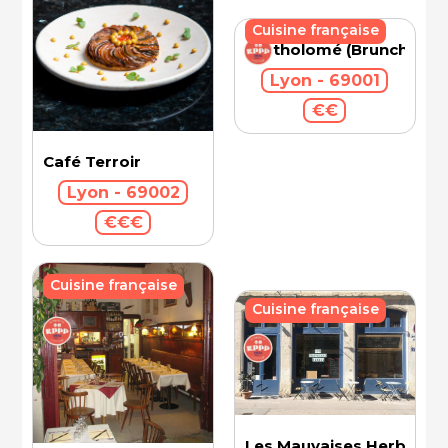
Cuisine française
Bartholomé (Brunch)
Lyon - 69001
€€
Café Terroir
Lyon - 69002
€€€
Cuisine française
Cuisine française
Les Mauvaises Herbes