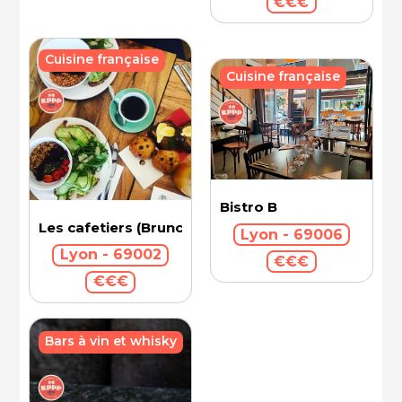
€€€
Cuisine française
Cuisine française
Bistro B
Les cafetiers (Brunch)
Lyon - 69006
Lyon - 69002
€€€
€€€
Bars à vin et whisky