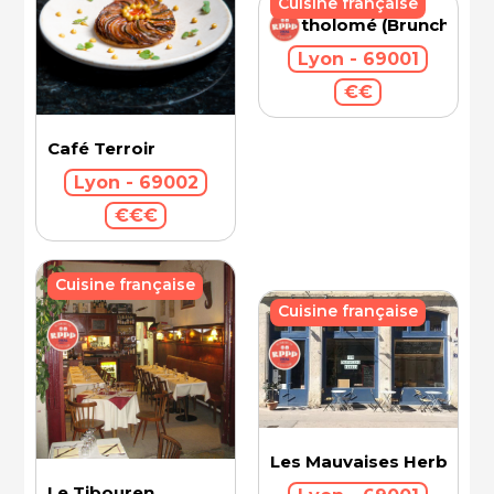
Cuisine française
Bartholomé (Brunch)
Lyon - 69001
€€
Café Terroir
Lyon - 69002
€€€
Cuisine française
Cuisine française
Les Mauvaises Herbes
Le Tibouren