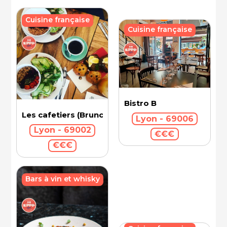
Cuisine française
Cuisine française
Bistro B
Les cafetiers (Brunch)
Lyon - 69006
Lyon - 69002
€€€
€€€
Bars à vin et whisky