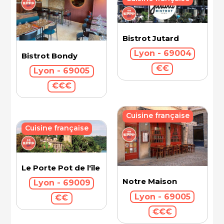
Bistrot Jutard
Lyon - 69004
Bistrot Bondy
€€
Lyon - 69005
€€€
Cuisine française
Cuisine française
Le Porte Pot de l'île Barbe
Notre Maison
Lyon - 69009
Lyon - 69005
€€
€€€