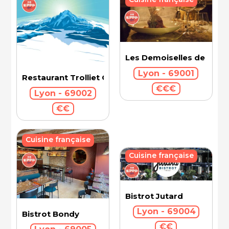
Les Demoiselles de Roch
Lyon - 69001
Restaurant Trolliet Grand Hotel Dieu
€€€
Lyon - 69002
€€
Cuisine française
Cuisine française
Bistrot Jutard
Lyon - 69004
Bistrot Bondy
€€