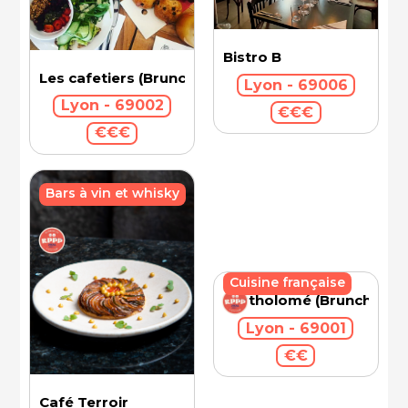
Bistro B
Les cafetiers (Brunch)
Lyon - 69006
Lyon - 69002
€€€
€€€
Bars à vin et whisky
Cuisine française
Bartholomé (Brunch)
Lyon - 69001
€€
Café Terroir