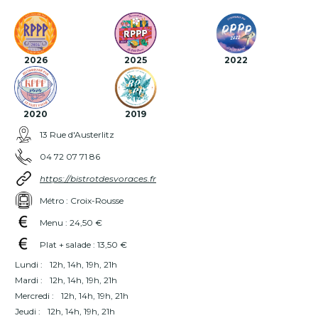
2026
2025
2022
2020
2019
13 Rue d'Austerlitz
04 72 07 71 86
https://bistrotdesvoraces.fr
Métro : Croix-Rousse
Menu : 24,50 €
Plat + salade : 13,50 €
Lundi :
12h, 14h, 19h, 21h
Mardi :
12h, 14h, 19h, 21h
Mercredi :
12h, 14h, 19h, 21h
Jeudi :
12h, 14h, 19h, 21h