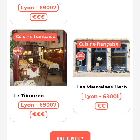
Lyon - 69002
€€€
Cuisine française
Cuisine française
Les Mauvaises Herbes
Le Tibouren
Lyon - 69001
Lyon - 69007
€€
€€€
UN PEU PLUS ?