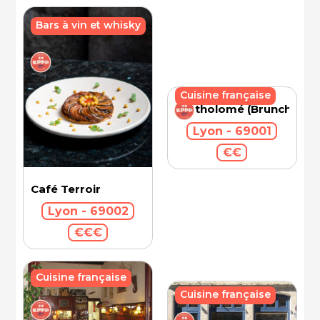
Bars à vin et whisky
Cuisine française
Bartholomé (Brunch)
Lyon - 69001
€€
Café Terroir
Lyon - 69002
€€€
Cuisine française
Cuisine française