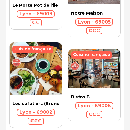
Le Porte Pot de l'île Barbe
Notre Maison
Lyon - 69009
Lyon - 69005
€€
€€€
Cuisine française
Cuisine française
Bistro B
Les cafetiers (Brunch)
Lyon - 69006
Lyon - 69002
€€€
€€€