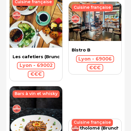
Cuisine française
Cuisine française
Bistro B
Les cafetiers (Brunch)
Lyon - 69006
Lyon - 69002
€€€
€€€
Bars à vin et whisky
Cuisine française
Bartholomé (Brunch)