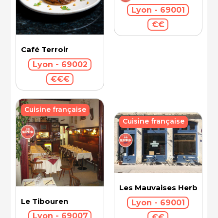
Lyon - 69001
€€
Café Terroir
Lyon - 69002
€€€
Cuisine française
Cuisine française
Les Mauvaises Herbes
Le Tibouren
Lyon - 69001
Lyon - 69007
€€