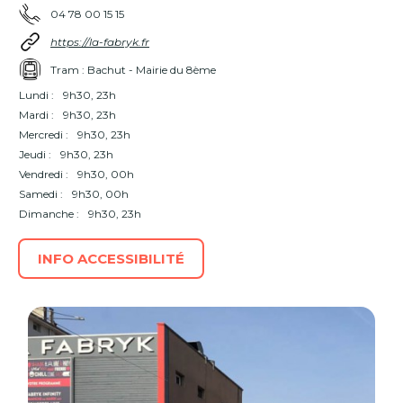
04 78 00 15 15
https://la-fabryk.fr
Tram : Bachut - Mairie du 8ème
Lundi :
9h30, 23h
Mardi :
9h30, 23h
Mercredi :
9h30, 23h
Jeudi :
9h30, 23h
Vendredi :
9h30, 00h
Samedi :
9h30, 00h
Dimanche :
9h30, 23h
INFO ACCESSIBILITÉ