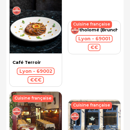
Cuisine française
Bartholomé (Brunch)
Lyon - 69001
€€
Café Terroir
Lyon - 69002
€€€
Cuisine française
Cuisine française