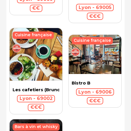
Lyon - 69005
€€
€€€
Cuisine française
Cuisine française
Bistro B
Les cafetiers (Brunch)
Lyon - 69006
Lyon - 69002
€€€
€€€
Bars à vin et whisky