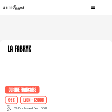
La Fabryk
Cuisine française
€€€
Lyon - 69008
74 Boulevard Jean XXIII