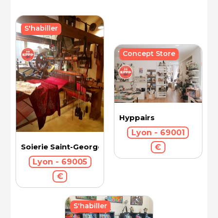
S'habiller
Concept Store
Hyppairs
Lyon - 69001
Soierie Saint-Georges
€
Lyon - 69005
€
S'habiller