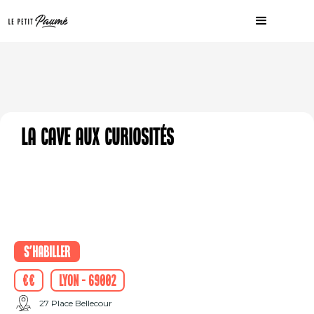
La cave aux curiosités
S'habiller
€€
Lyon - 69002
27 Place Bellecour