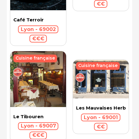
€€
Café Terroir
Lyon - 69002
€€€
Cuisine française
Cuisine française
Les Mauvaises Herbes
Le Tibouren
Lyon - 69001
Lyon - 69007
€€
€€€