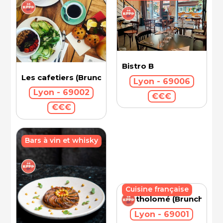
Bistro B
Les cafetiers (Brunch)
Lyon - 69006
Lyon - 69002
€€€
€€€
Bars à vin et whisky
Cuisine française
Bartholomé (Brunch)
Lyon - 69001