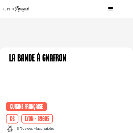
La Bande à Gnafron
Cuisine française
€€
Lyon - 69005
6 Rue des Macchabées