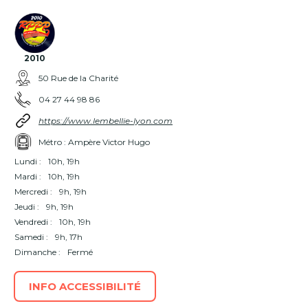
2010
50 Rue de la Charité
04 27 44 98 86
https://www.lembellie-lyon.com
Métro : Ampère Victor Hugo
Lundi :
10h, 19h
Mardi :
10h, 19h
Mercredi :
9h, 19h
Jeudi :
9h, 19h
Vendredi :
10h, 19h
Samedi :
9h, 17h
Dimanche :
Fermé
INFO ACCESSIBILITÉ