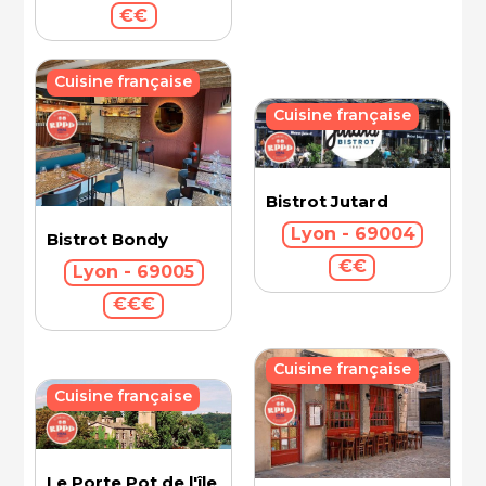
€€
Cuisine française
Cuisine française
Bistrot Jutard
Lyon - 69004
Bistrot Bondy
€€
Lyon - 69005
€€€
Cuisine française
Cuisine française
Le Porte Pot de l'île Barbe