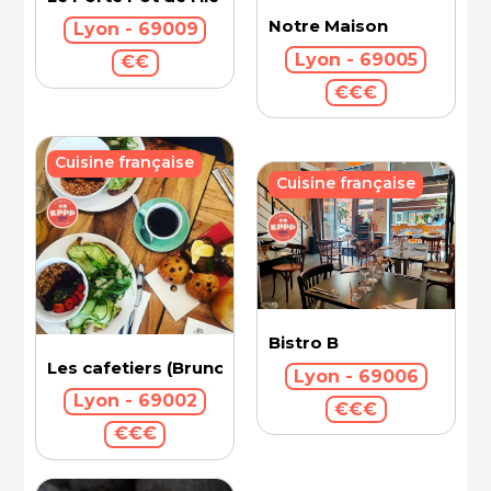
Notre Maison
Lyon - 69009
Lyon - 69005
€€
€€€
Cuisine française
Cuisine française
Bistro B
Les cafetiers (Brunch)
Lyon - 69006
Lyon - 69002
€€€
€€€