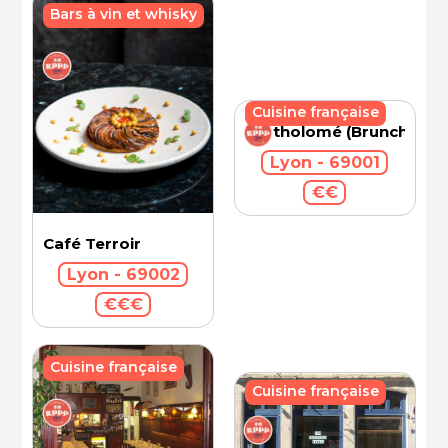
Bars à vin et whisky
Cuisine française
Bartholomé (Brunch)
Lyon - 69001
€€
Café Terroir
Lyon - 69002
€€€
Cuisine française
Cuisine française