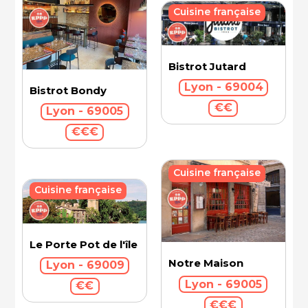
Cuisine française
Bistrot Jutard
Lyon - 69004
Bistrot Bondy
€€
Lyon - 69005
€€€
Cuisine française
Cuisine française
Le Porte Pot de l'île Barbe
Notre Maison
Lyon - 69009
Lyon - 69005
€€
€€€