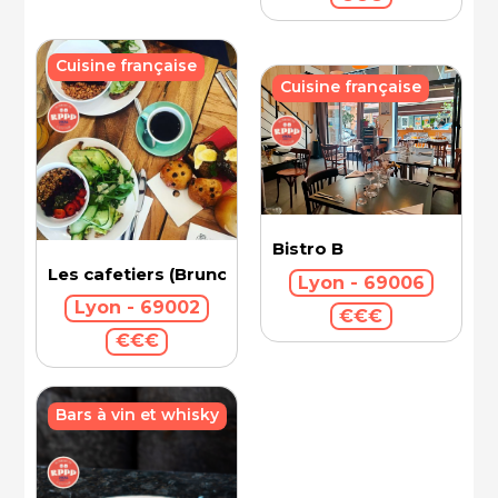
Cuisine française
Cuisine française
Bistro B
Les cafetiers (Brunch)
Lyon - 69006
Lyon - 69002
€€€
€€€
Bars à vin et whisky