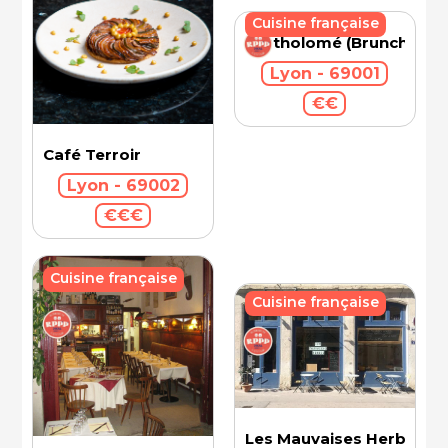
Cuisine française
Bartholomé (Brunch)
Lyon - 69001
€€
Café Terroir
Lyon - 69002
€€€
Cuisine française
Cuisine française
Les Mauvaises Herbes