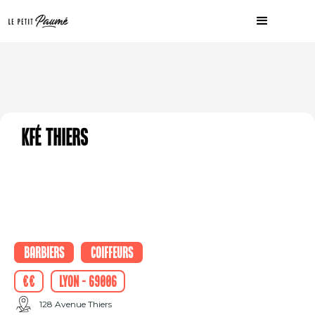
Kfé Thiers
Barbiers
Coiffeurs
€€
Lyon - 69006
128 Avenue Thiers