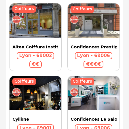
Coiffeurs
Coiffeurs
Confidences Prestige Int
Altea Coiffure Institut
Lyon - 69006
Lyon - 69002
€€€€
€€
Coiffeurs
Coiffeurs
Cyllène
Confidences Le Salon - V
Lyon - 69001
Lyon - 69006