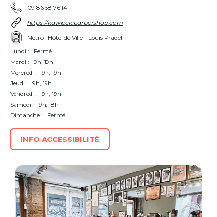
09 86 58 76 14
https://kawieckibarbershop.com
Métro : Hôtel de Ville - Louis Pradel
Lundi :
Fermé
Mardi :
9h, 19h
Mercredi :
9h, 19h
Jeudi :
9h, 19h
Vendredi :
9h, 19h
Samedi :
9h, 18h
Dimanche :
Fermé
INFO ACCESSIBILITÉ