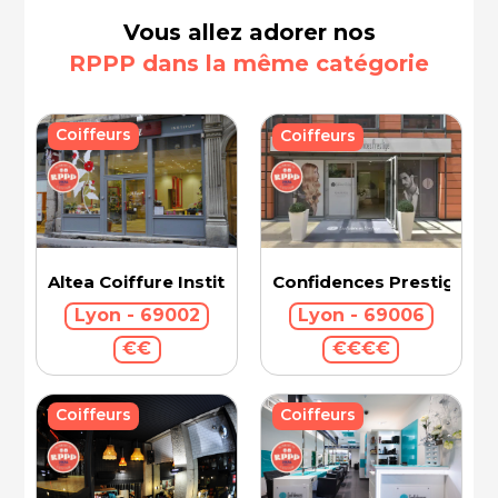
Vous allez adorer nos
RPPP dans la même catégorie
Coiffeurs
Coiffeurs
Confidences Prestige Int
Altea Coiffure Institut
Lyon - 69006
Lyon - 69002
€€€€
€€
Coiffeurs
Coiffeurs