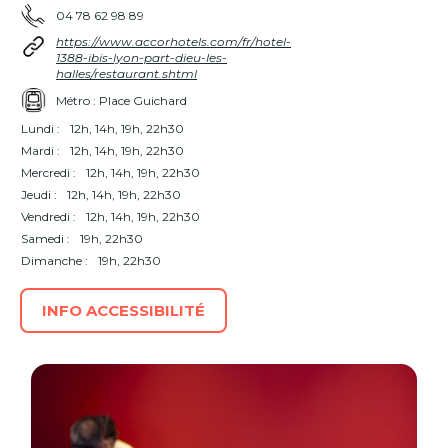
04 78 62 98 89
https://www.accorhotels.com/fr/hotel-
1388-ibis-lyon-part-dieu-les-
halles/restaurant.shtml
Métro : Place Guichard
Lundi :
12h, 14h, 19h, 22h30
Mardi :
12h, 14h, 19h, 22h30
Mercredi :
12h, 14h, 19h, 22h30
Jeudi :
12h, 14h, 19h, 22h30
Vendredi :
12h, 14h, 19h, 22h30
Samedi :
19h, 22h30
Dimanche :
19h, 22h30
INFO ACCESSIBILITÉ