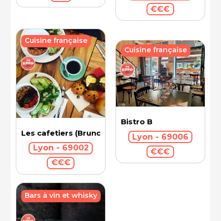
€€€
Cuisine française
Cuisine française
Bistro B
Les cafetiers (Brunch)
Lyon - 69006
Lyon - 69002
€€€
€€€
Bars à vin et whisky