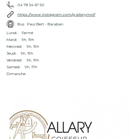
04 78 54 67 50
https://www.instagram.com/g.allarymof/
Bus : Paul Bert - Baraban
Lundi :
Fermé
Mardi :
9h, 19h
Mercredi :
9h, 19h
Jeudi :
9h, 19h
Vendredi :
9h, 19h
Samedi :
9h, 17h
Dimanche :