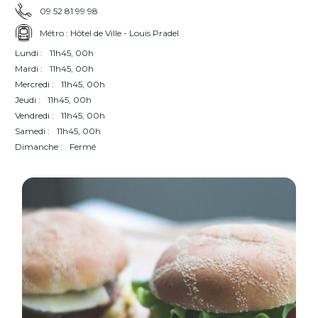
09 52 81 99 98
Métro : Hôtel de Ville - Louis Pradel
Lundi :
11h45, 00h
Mardi :
11h45, 00h
Mercredi :
11h45, 00h
Jeudi :
11h45, 00h
Vendredi :
11h45, 00h
Samedi :
11h45, 00h
Dimanche :
Fermé