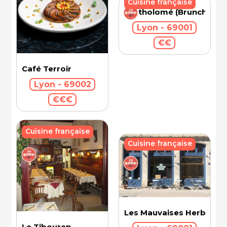
Cuisine française
Bartholomé (Brunch)
Lyon - 69001
€€
Café Terroir
Lyon - 69002
€€€
Cuisine française
Cuisine française
Les Mauvaises Herbes
Le Tibouren