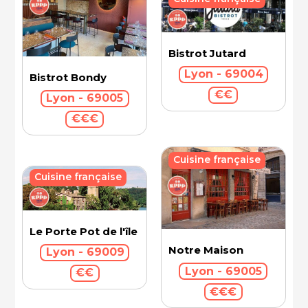
Bistrot Jutard
Lyon - 69004
Bistrot Bondy
€€
Lyon - 69005
€€€
Cuisine française
Cuisine française
Le Porte Pot de l'île Barbe
Notre Maison
Lyon - 69009
Lyon - 69005
€€
€€€