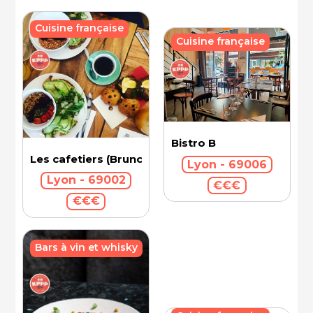
Cuisine française
Cuisine française
Bistro B
Les cafetiers (Brunch)
Lyon - 69006
Lyon - 69002
€€€
€€€
Bars à vin et whisky