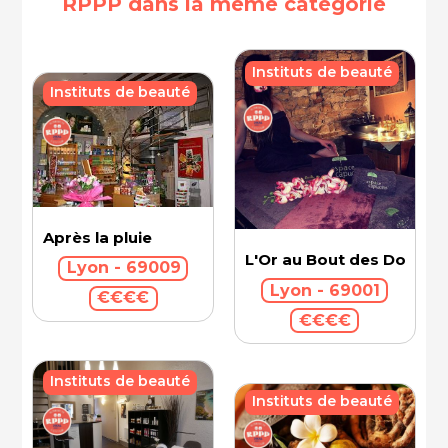
RPPP dans la même catégorie
Instituts de beauté
Instituts de beauté
Après la pluie
L'Or au Bout des Doigts 
Lyon - 69009
Lyon - 69001
€€€€
€€€€
Instituts de beauté
Instituts de beauté