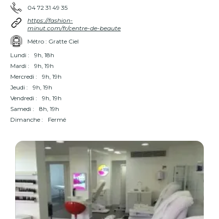
04 72 31 49 35
https://fashion-
minut.com/fr/centre-de-beaute
Métro : Gratte Ciel
Lundi :
9h, 18h
Mardi :
9h, 19h
Mercredi :
9h, 19h
Jeudi :
9h, 19h
Vendredi :
9h, 19h
Samedi :
8h, 19h
Dimanche :
Fermé