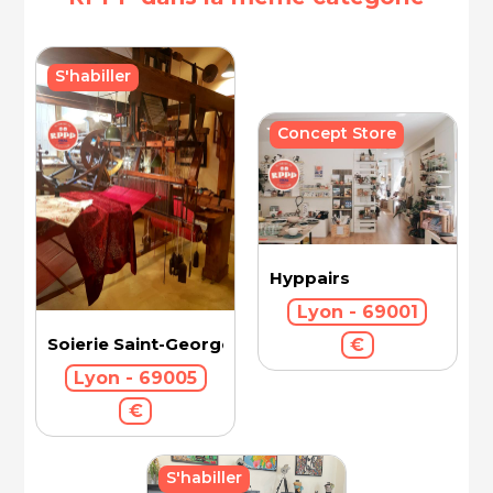
S'habiller
Concept Store
Hyppairs
Lyon - 69001
Soierie Saint-Georges
€
Lyon - 69005
€
S'habiller