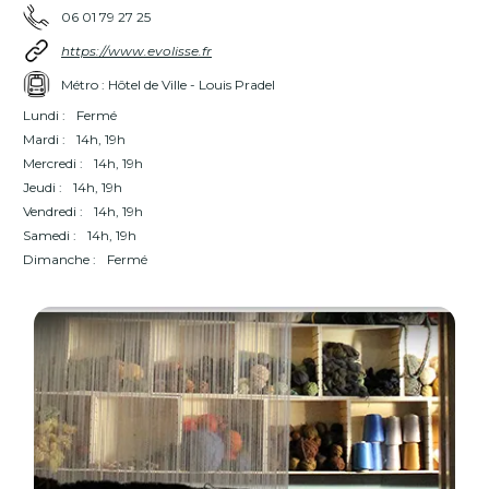
06 01 79 27 25
https://www.evolisse.fr
Métro : Hôtel de Ville - Louis Pradel
Lundi :
Fermé
Mardi :
14h, 19h
Mercredi :
14h, 19h
Jeudi :
14h, 19h
Vendredi :
14h, 19h
Samedi :
14h, 19h
Dimanche :
Fermé