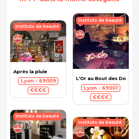
Instituts de beauté
Instituts de beauté
Après la pluie
L'Or au Bout des Doigts 
Lyon - 69009
Lyon - 69001
€€€€
€€€€
Instituts de beauté
Instituts de beauté