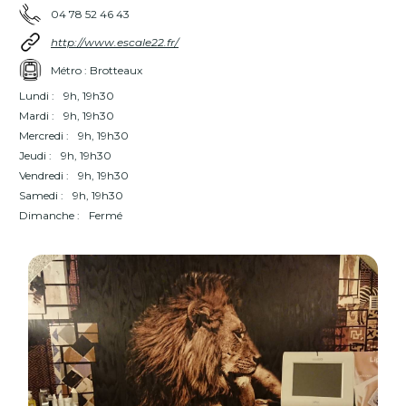
04 78 52 46 43
http://www.escale22.fr/
Métro : Brotteaux
Lundi :
9h, 19h30
Mardi :
9h, 19h30
Mercredi :
9h, 19h30
Jeudi :
9h, 19h30
Vendredi :
9h, 19h30
Samedi :
9h, 19h30
Dimanche :
Fermé