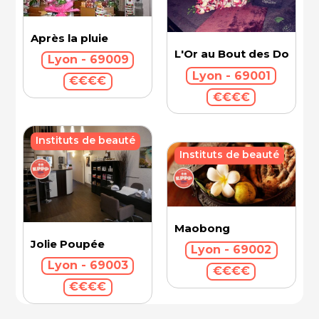
Après la pluie
L'Or au Bout des Doigts 
Lyon - 69009
Lyon - 69001
€€€€
€€€€
Instituts de beauté
Instituts de beauté
Maobong
Jolie Poupée
Lyon - 69002
Lyon - 69003
€€€€
€€€€