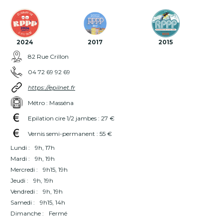
2024
2017
2015
82 Rue Crillon
04 72 69 92 69
https://epilnet.fr
Métro : Masséna
Epilation cire 1/2 jambes : 27 €
Vernis semi-permanent : 55 €
Lundi :
9h, 17h
Mardi :
9h, 19h
Mercredi :
9h15, 19h
Jeudi :
9h, 19h
Vendredi :
9h, 19h
Samedi :
9h15, 14h
Dimanche :
Fermé