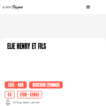
Elie Henry et Fils
Café - Bar
Bouchon Lyonnais
€€
Lyon - 69003
21 Rue Jean Larrivé