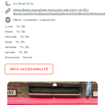
04 78 60 57 32
https://eater.space/cafe-restaurant-elie-henry-et-fils?
fbclid=IwAR2QOLf6ZsK4VPaa1ZzzWo1jlrAjPRHBpjq7GQ8VKa4IkA
Métro : Guillotière - Gabriel Péri
Lundi :
7h, 15h
Mardi :
7h, 15h
Mercredi :
7h, 15h
Jeudi :
7h, 15h
Vendredi :
7h, 15h
Samedi :
7h, 15h
Dimanche :
Fermé
INFO ACCESSIBILITÉ