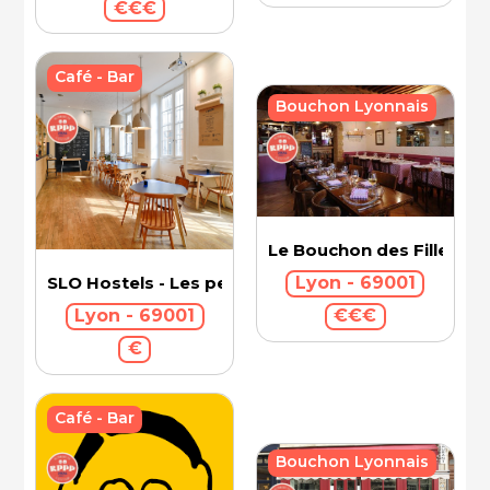
€€€
Café - Bar
Bouchon Lyonnais
Le Bouchon des Filles
SLO Hostels - Les pentes
Lyon - 69001
Lyon - 69001
€€€
€
Café - Bar
Bouchon Lyonnais