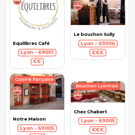
Le bouchon Sully
Equilibres Café
Lyon - 69006
Lyon - 69001
€€€
€€
Cuisine française
Bouchon Lyonnais
Chez Chabert
Notre Maison
Lyon - 69005
Lyon - 69005
€€€