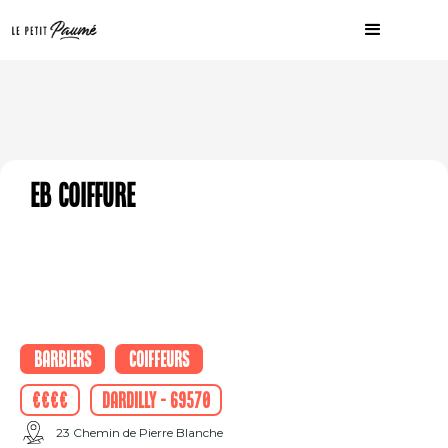
EB Coiffure
Barbiers
Coiffeurs
€€€€
Dardilly - 69570
23 Chemin de Pierre Blanche