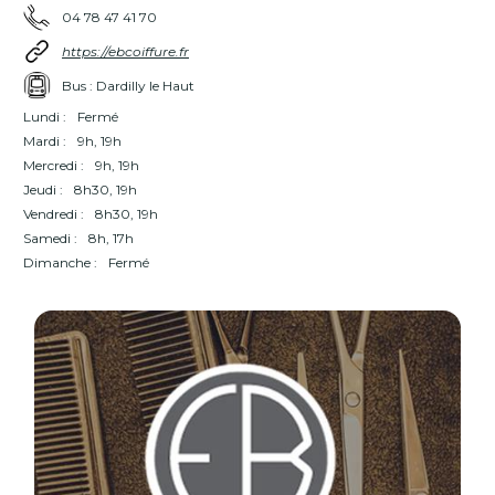
04 78 47 41 70
https://ebcoiffure.fr
Bus : Dardilly le Haut
Lundi :
Fermé
Mardi :
9h, 19h
Mercredi :
9h, 19h
Jeudi :
8h30, 19h
Vendredi :
8h30, 19h
Samedi :
8h, 17h
Dimanche :
Fermé