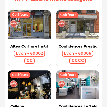
Coiffeurs
Coiffeurs
Confidences Prestige Int
Altea Coiffure Institut
Lyon - 69006
Lyon - 69002
€€€€
€€
Coiffeurs
Coiffeurs
Cyllène
Confidences Le Salon - V