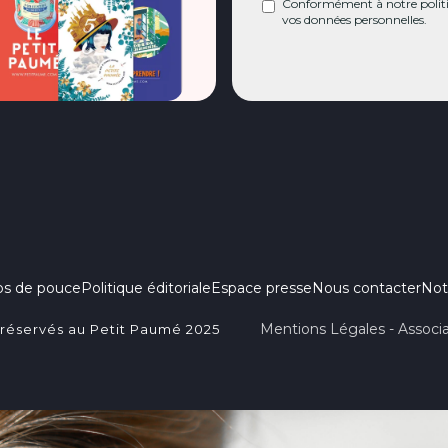
Conformément à notre politiq
vos données personnelles.
ps de pouce
Politique éditoriale
Espace presse
Nous contacter
Not
Mentions Légales - Associa
 réservés au Petit Paumé 2025