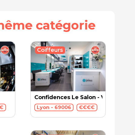
même catégorie
Coiffeurs
Confidences Le Salon - Vitton
€
Lyon - 69006
€€€€