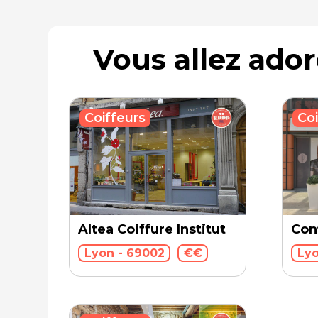
Vous allez ado
Coi
Coiffeurs
Altea Coiffure Institut
Con
Lyon - 69002
€€
Lyo