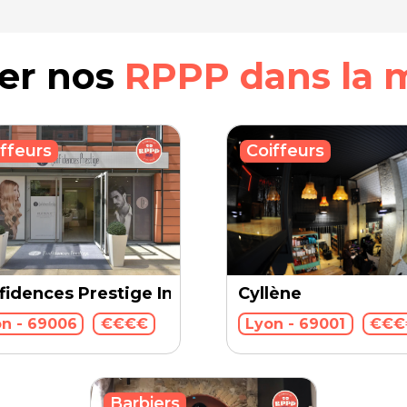
rer nos
RPPP dans la 
ffeurs
Coiffeurs
Cyllène
fidences Prestige International
Lyon - 69001
€€€
n - 69006
€€€€
Barbiers