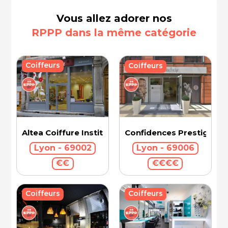
Vous allez adorer nos
RPPP dans la même catégorie
Coiffeurs
Coiffeurs
Confidences Prestige Int
Altea Coiffure Institut
Lyon - 69006
Lyon - 69002
€€€€
€€
Coiffeurs
Coiffeurs