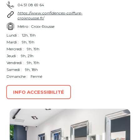
04 51 08 69 64
https://www.confidences-coiffure-
croixrousse.fr/
Métro : Croix-Rousse
Lundi :
12h, 19h
Mardi :
9h, 19h
Mercredi :
9h, 19h
Jeudi :
9h, 21h
Vendredi :
9h, 19h
Samedi :
9h, 18h
Dimanche :
Fermé
INFO ACCESSIBILITÉ