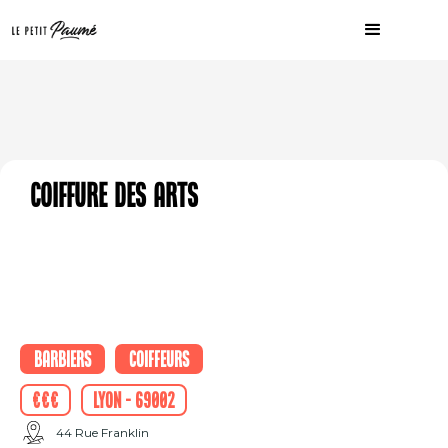
Coiffure des Arts
Barbiers
Coiffeurs
€€€
Lyon - 69002
44 Rue Franklin