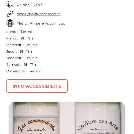
04 88 92 71 87
https://coiffuredesarts.fr
Métro : Ampère Victor Hugo
Lundi :
Fermé
Mardi :
9h, 19h
Mercredi :
9h, 19h
Jeudi :
9h, 19h
Vendredi :
9h, 19h
Samedi :
9h, 17h
Dimanche :
Fermé
INFO ACCESSIBILITÉ