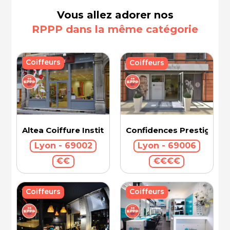
Vous allez adorer nos
RPPP dans la même catégorie
Coiffeurs
Coiffeurs
Confidences Prestige Int
Altea Coiffure Institut
Lyon - 69006
Lyon - 69002
€€€€
€€
Coiffeurs
Coiffeurs