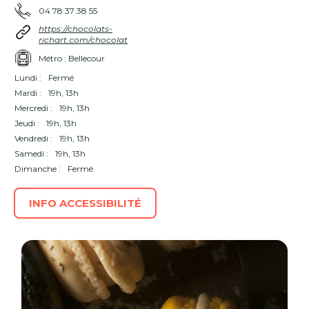
04 78 37 38 55
https://chocolats-
richart.com/chocolat
Métro : Bellecour
Lundi :
Fermé
Mardi :
19h, 13h
Mercredi :
19h, 13h
Jeudi :
19h, 13h
Vendredi :
19h, 13h
Samedi :
19h, 13h
Dimanche :
Fermé
INFO ACCESSIBILITÉ