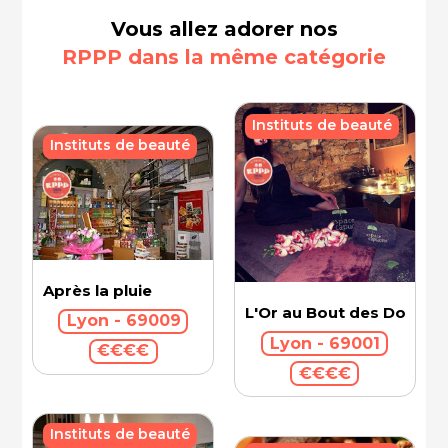
Vous allez adorer nos
RPPP dans la même catégorie
Instituts de beauté
Instituts de beauté
Après la pluie
L'Or au Bout des Doigts 
Lyon - 69009
Lyon - 69001
€€€€
€€€€
Instituts de beauté