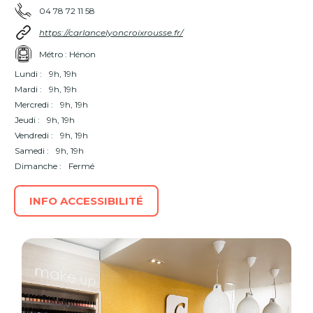
04 78 72 11 58
https://carlancelyoncroixrousse.fr/
Métro : Hénon
Lundi :
9h, 19h
Mardi :
9h, 19h
Mercredi :
9h, 19h
Jeudi :
9h, 19h
Vendredi :
9h, 19h
Samedi :
9h, 19h
Dimanche :
Fermé
INFO ACCESSIBILITÉ