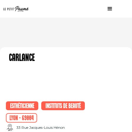
Carlance
Esthéticienne
Instituts de beauté
Lyon - 69004
33 Rue Jacques-Louis Hénon