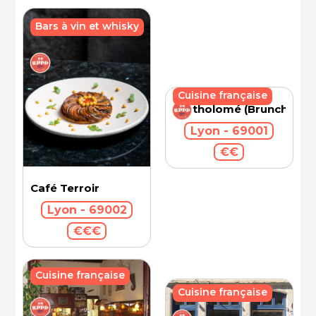
Bars à vin et whisky
Cuisine française
Bartholomé (Brunch)
Lyon - 69001
€€
Café Terroir
Lyon - 69002
€€€
Cuisine française
Cuisine française