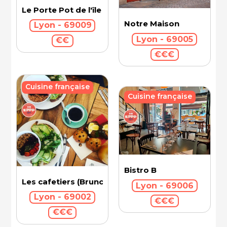
Le Porte Pot de l'île Barbe
Notre Maison
Lyon - 69009
Lyon - 69005
€€
€€€
Cuisine française
Cuisine française
Bistro B
Les cafetiers (Brunch)
Lyon - 69006
Lyon - 69002
€€€
€€€