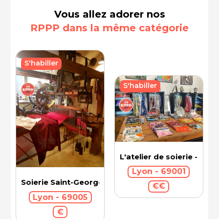
Vous allez adorer nos
RPPP dans la même catégorie
S'habiller
S'habiller
L'atelier de soierie - Bro
Lyon - 69001
Soierie Saint-Georges
€€
Lyon - 69005
€