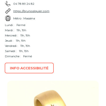
04 78 89 24 82
https://brunoalquier.com
Métro : Masséna
Lundi :
Fermé
Mardi :
11h, 19h
Mercredi :
11h, 19h
Jeudi :
11h, 19h
Vendredi :
11h, 19h
Samedi :
11h, 19h
Dimanche :
Fermé
INFO ACCESSIBILITÉ