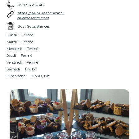
09 73 65 96 48
https://www.restaurant-
quaidesarts.com
Bus : Subsistances
Lundi :
Fermé
Mardi :
Fermé
Mercredi :
Fermé
Jeudi :
Fermé
Vendredi :
Fermé
Samedi :
11h, 15h
Dimanche :
10h30, 15h