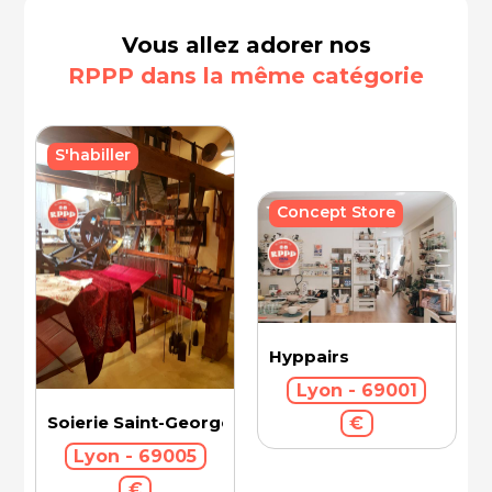
Vous allez adorer nos
RPPP dans la même catégorie
S'habiller
Concept Store
Hyppairs
Lyon - 69001
Soierie Saint-Georges
€
Lyon - 69005
€