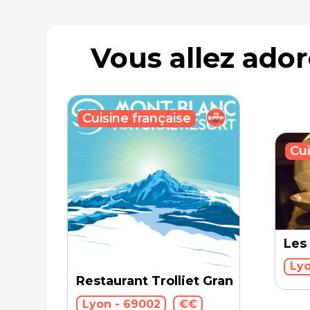
Vous allez ado
Cuisine française
Cui
Les
Lyo
Restaurant Trolliet Grand Hotel Die
Lyon - 69002
€€