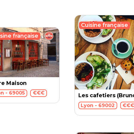
Cuisine française
sine française
re Maison
n - 69005
€€€
Les cafetiers (Brun
Lyon - 69002
€€