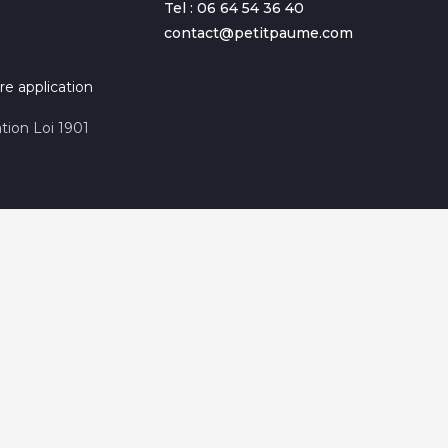
Tel : 06 64 54 36 40
contact@petitpaume.com
re application
tion Loi 1901