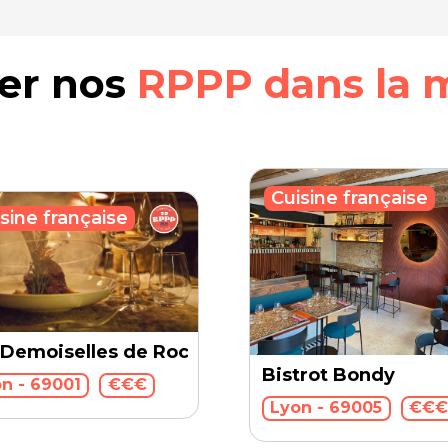
rer nos
RPPP dans la 
Cuisine française
sine française
 Demoiselles de Rochefort
Bistrot Bondy
n - 69001
€€€
u
Lyon - 69005
€€