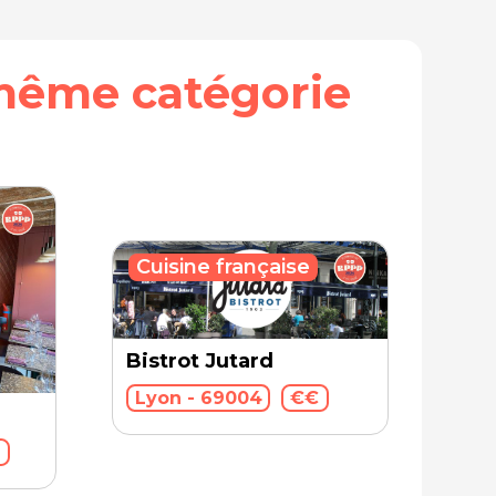
même catégorie
Cuisine française
Bistrot Jutard
Lyon - 69004
€€
€