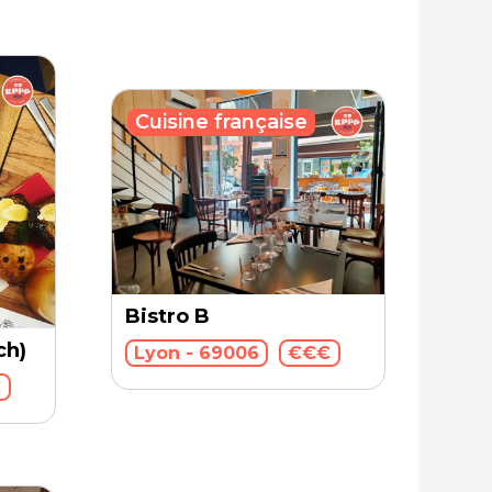
Cuisine française
Bistro B
ch)
Lyon - 69006
€€€
€